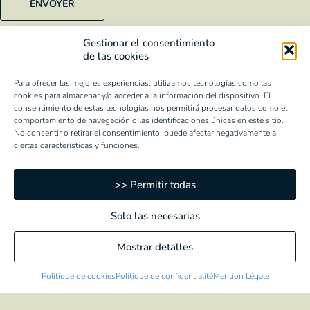
J'ai lu et j'accepte les conditions de la
politique de
Gestionar el consentimiento
confidentialité
.
de las cookies
Je souhaite recevoir des informations commerciales sur les
produits/services.
Para ofrecer las mejores experiencias, utilizamos tecnologías como las
cookies para almacenar y/o acceder a la información del dispositivo. El
consentimiento de estas tecnologías nos permitirá procesar datos como el
comportamiento de navegación o las identificaciones únicas en este sitio.
No consentir o retirar el consentimiento, puede afectar negativamente a
ciertas características y funciones.
>> Permitir todas
Solo las necesarias
Mostrar detalles
Informations générales:
info@conservaselraal.com
Politique de cookies
Politique de confidentialité
Mention Légale
Commandes en ligne:
ventasonline@conservaselraal.com