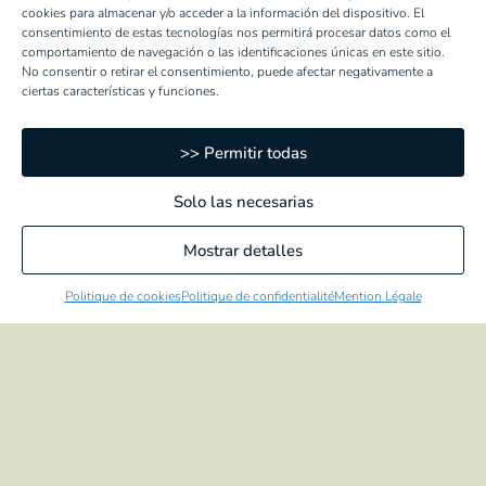
cookies para almacenar y/o acceder a la información del dispositivo. El
Artichauts a la romaine
consentimiento de estas tecnologías nos permitirá procesar datos como el
comportamiento de navegación o las identificaciones únicas en este sitio.
No consentir o retirar el consentimiento, puede afectar negativamente a
ARTICHAUTS BRAISÉS
ciertas características y funciones.
Coeurs
>> Permitir todas
Moitiés
Quartiers de coeurs
Solo las necesarias
POIVRONS
Mostrar detalles
Entiers
Politique de cookies
Politique de confidentialité
Mention Légale
En lanières
Dés
En lanières trois couleurs
En lanières avec ail
POIVRONS RÔTIS
Entiers