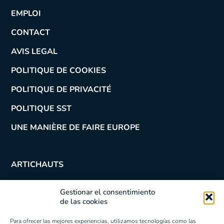
EMPLOI
CONTACT
AVIS LEGAL
POLITIQUE DE COOKIES
POLITIQUE DE PRIVACITÉ
POLITIQUE SST
UNE MANIÈRE DE FAIRE EUROPE
ARTICHAUTS
Coeurs
Gestionar el consentimiento
Quartiers de coeurs
de las cookies
Coeurs emincés
Fonds
Para ofrecer las mejores experiencias, utilizamos tecnologías como las
Quartier de coeurs marinés