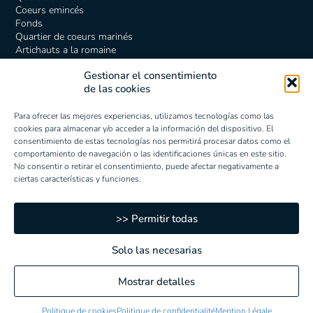
Coeurs emincés
Fonds
Quartier de coeurs marinés
Artichauts a la romaine
Gestionar el consentimiento
de las cookies
ARTICHAUTS BRAISÉS
Para ofrecer las mejores experiencias, utilizamos tecnologías como las
Coeurs
cookies para almacenar y/o acceder a la información del dispositivo. El
Moitiés
consentimiento de estas tecnologías nos permitirá procesar datos como el
Quartiers de coeurs
comportamiento de navegación o las identificaciones únicas en este sitio.
No consentir o retirar el consentimiento, puede afectar negativamente a
ciertas características y funciones.
POIVRONS
>> Permitir todas
Entiers
En lanières
Dés
Solo las necesarias
En lanières trois couleurs
En lanières avec ail
Mostrar detalles
S'INSCRIRE
Politique de cookies
Politique de confidentialité
Mention Légale