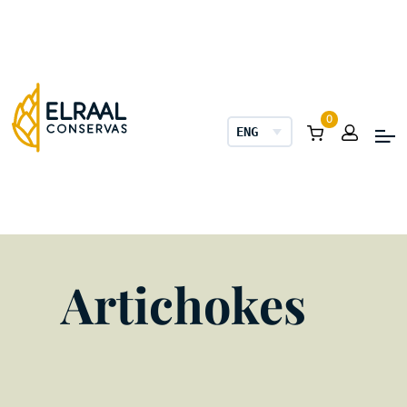
0
ENGLISH
Artichokes