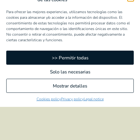
WORK
Para ofrecer las mejores experiencias, utilizamos tecnologías como las
CONTACT
cookies para almacenar y/o acceder a la información del dispositivo. El
consentimiento de estas tecnologías nos permitirá procesar datos como el
comportamiento de navegación o las identificaciones únicas en este sitio.
LEGAL NOTICE
No consentir o retirar el consentimiento, puede afectar negativamente a
ciertas características y funciones.
COOKIES POLICY
PRIVACY POLICY
>> Permitir todas
H&S POLICY AT WORK
Solo las necesarias
A WAY OF DOING EUROPE
Mostrar detalles
Cookies policy
Privacy policy
Legal notice
ARTICHOKES
Hearts
Quartered
Sliced
Bottoms
Quartered Marinated